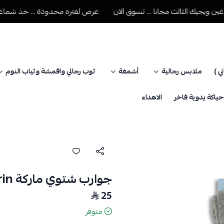
جيك الثالث مجانا ... تسوق الان
عرض لفتره محدودة ... خذ شماغين ويج
ي )
ملابس رجالية
أشمغة
ثوب رجالي واقمشة وثياب النوم
اكة يدوية فاخر
الاهداء
جوارب شتوي ماركة sirin رصاصي
25
متوفر