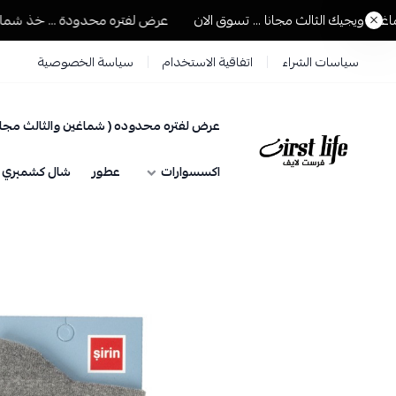
يجيك الثالث مجانا ... تسوق الان
عرض لفتره محدودة ... خذ شماغين وي
سياسات الشراء
اتفاقية الاستخدام
سياسة الخصوصية
عرض لفتره محدوده ( شماغين والثالث مجان
فرست لايف للمستلزمات الرجالية
اكسسوارات
عطور
شال كشميري حي