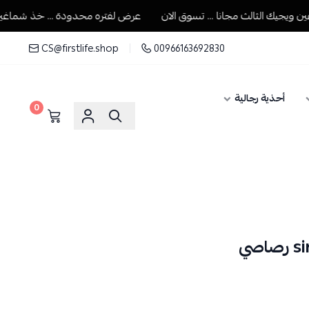
يك الثالث مجانا ... تسوق الان
عرض لفتره محدودة ... خذ شماغين ويجي
CS@firstlife.shop
00966163692830
أحذية رجالية
0