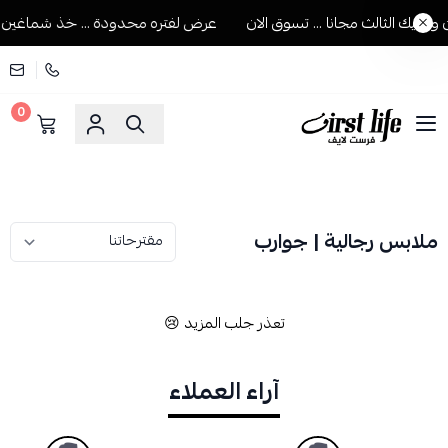
جيك الثالث مجانا ... تسوق الان
عرض لفتره محدودة ... خذ شماغين ويجي
0
فرست لايف للمستلزمات الرجالية
ملابس رجالية | جوارب
تعذر جلب المزيد 😢
آراء العملاء