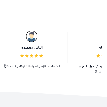
الياس معصوم
llah
الخامة ممتازة والخياطة نظيفة ولا غلطة👌