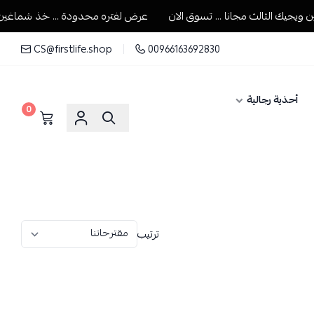
يك الثالث مجانا ... تسوق الان
عرض لفتره محدودة ... خذ شماغين ويجي
CS@firstlife.shop
00966163692830
أحذية رجالية
0
ترتيب