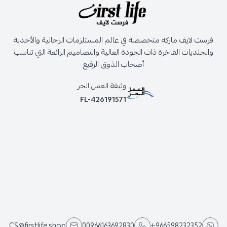
فرست لايف ماركه متخصصة في عالم المستلزمات الرجالية والأحذية
والجلديات الفاخرة ذات الجودة العالية والتصاميم الرائعة التي تناسب
أصحاب الذوق الرفيع
وثيقة العمل الحر
FL-426191571
CS@firstlife.shop
00966163692830
+966598232352