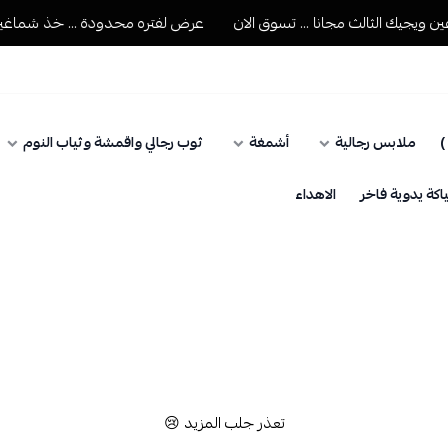
جيك الثالث مجانا ... تسوق الان
عرض لفتره محدودة ... خذ شماغين ويج
)
ملابس رجالية
أشمغة
ثوب رجالي واقمشة وثياب النوم
كة يدوية فاخر
الاهداء
تعذر جلب المزيد 😢