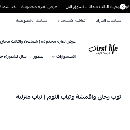
يجيك الثالث مجانا ... تسوق الان
عرض لفتره محدودة ... خذ شماغين وي
سياسات الشراء
اتفاقية الاستخدام
سياسة الخصوصية
عرض لفتره محدوده ( شماغين والثالث مجاني 
فرست لايف للمستلزمات الرجالية
اكسسوارات
عطور
شال كشميري حيا
ثوب رجالي واقمشة وثياب النوم | ثياب منزلية