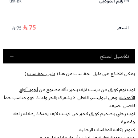
رقم الموديل
tkk-Bk
75
السعر
95
تفاصيل المنتج
يمكن الاطلاع على دليل المقاسات من هنا (
دليل المقاسات
)
ثوب نوم كويتي من فرست لايف يتميز بأنه مصنوع من
أجود أنواع
الأقمشة
، وهي البوليستر، القطن، لا يشعرك بالحر ولذلك فهو مناسب جداً
لفصل الصيف.
ثوب رجالي بتصميم كويتي مُميز من فرست لايف يمنحُك إطلالة رائعة
ومُميزة
مُتوفر بكافة المقاسات الرجالية
ويتميز بجودة قطنية عالية ذات أسعار ملائمة للجميع