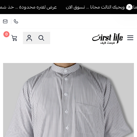
 ويجيك الثالث مجانا ... تسوق الان
عرض لفتره محدودة ... خذ شماغين 
0
فرست لايف للمستلزمات الرجالية