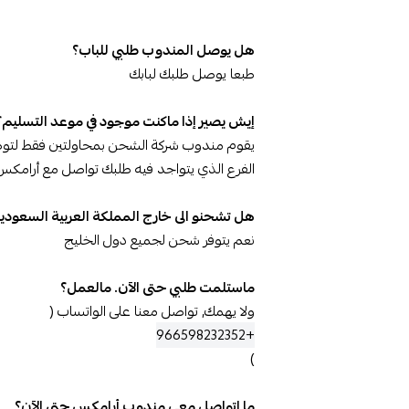
هل يوصل المندوب طلبي للباب؟
طبعا يوصل طلبك لبابك
إيش يصير إذا ماكنت موجود في موعد التسليم؟
يقوم مندوب شركة الشحن بمحاولتين فقط لتوصيل
الفرع الذي يتواجد فيه طلبك تواصل مع أرامكس عالرقم 
هل تشحنو الى خارج المملكة العربية السعودي
نعم يتوفر شحن لجميع دول الخليج
ماستلمت طلبي حتى الآن. مالعمل؟
ولا يهمك, تواصل معنا على الواتساب (
+966598232352
)
ما اتواصل معي مندوب أرامكس حتى الآن؟