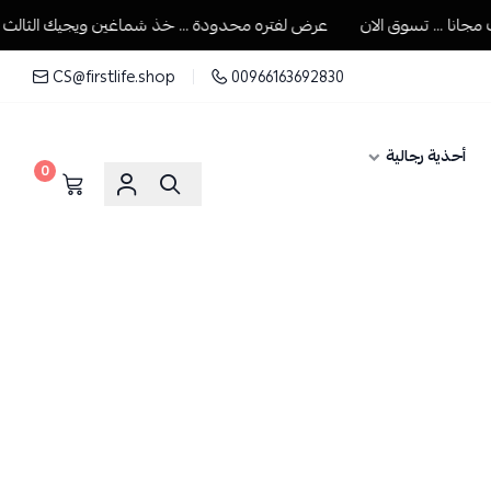
.. تسوق الان
عرض لفتره محدودة ... خذ شماغين ويجيك الثالث مجانا ..
CS@firstlife.shop
00966163692830
أحذية رجالية
0