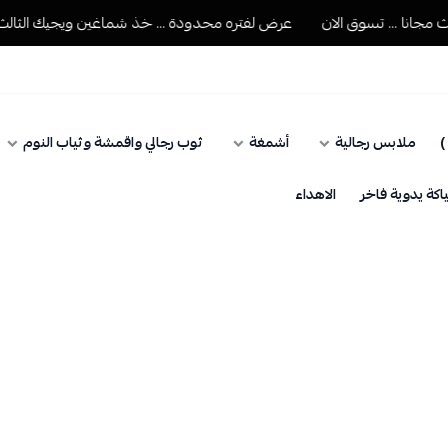
... تسوق الان
عرض لفتره محدودة ... خذ شماغين ويجيك الثالث مجانا .
)
ملابس رجالية
أشمغة
ثوب رجالي واقمشة وثياب النوم
كة يدوية فاخر
الاهداء