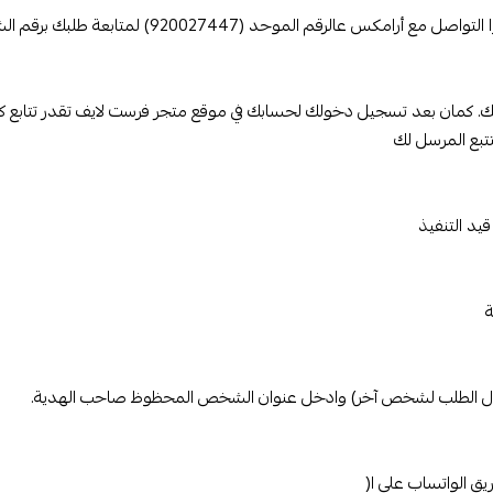
(920027447) لمتابعة طلبك برقم الشحنة اللي أرسلناه لك على جوالك.
بك. كمان بعد تسجيل دخولك لحسابك في موقع متجر فرست لايف تقدر تتابع كل
تبع المرسل لك
يد التنفيذ
ارسال الطلب لشخص آخر) وادخل عنوان الشخص المحظوظ صاحب الهدية.