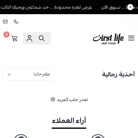
انا ... تسوق الان
عرض لفتره محدودة ... خذ شماغين ويجيك الثالث مجا
0
فرست لايف للمستلزمات الرجالية
أحذية رجالية
تعذر جلب المزيد 😢
آراء العملاء